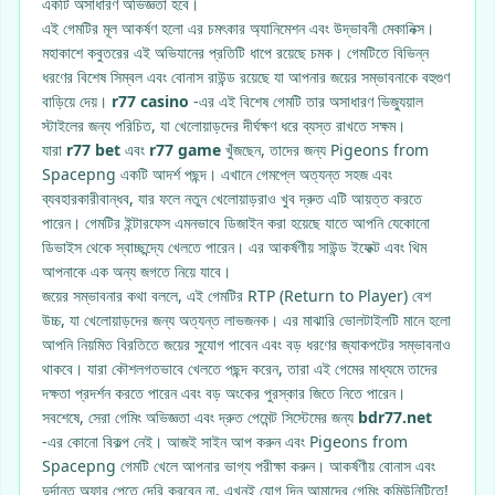
একটি অসাধারণ অভিজ্ঞতা হবে।
এই গেমটির মূল আকর্ষণ হলো এর চমৎকার অ্যানিমেশন এবং উদ্ভাবনী মেকানিক্স।
মহাকাশে কবুতরের এই অভিযানের প্রতিটি ধাপে রয়েছে চমক। গেমটিতে বিভিন্ন
ধরণের বিশেষ সিম্বল এবং বোনাস রাউন্ড রয়েছে যা আপনার জয়ের সম্ভাবনাকে বহুগুণ
বাড়িয়ে দেয়।
r77 casino
-এর এই বিশেষ গেমটি তার অসাধারণ ভিজ্যুয়াল
স্টাইলের জন্য পরিচিত, যা খেলোয়াড়দের দীর্ঘক্ষণ ধরে ব্যস্ত রাখতে সক্ষম।
যারা
r77 bet
এবং
r77 game
খুঁজছেন, তাদের জন্য Pigeons from
Spacepng একটি আদর্শ পছন্দ। এখানে গেমপ্লে অত্যন্ত সহজ এবং
ব্যবহারকারীবান্ধব, যার ফলে নতুন খেলোয়াড়রাও খুব দ্রুত এটি আয়ত্ত করতে
পারেন। গেমটির ইন্টারফেস এমনভাবে ডিজাইন করা হয়েছে যাতে আপনি যেকোনো
ডিভাইস থেকে স্বাচ্ছন্দ্যে খেলতে পারেন। এর আকর্ষণীয় সাউন্ড ইফেক্ট এবং থিম
আপনাকে এক অন্য জগতে নিয়ে যাবে।
জয়ের সম্ভাবনার কথা বললে, এই গেমটির RTP (Return to Player) বেশ
উচ্চ, যা খেলোয়াড়দের জন্য অত্যন্ত লাভজনক। এর মাঝারি ভোলটাইলটি মানে হলো
আপনি নিয়মিত বিরতিতে জয়ের সুযোগ পাবেন এবং বড় ধরণের জ্যাকপটের সম্ভাবনাও
থাকবে। যারা কৌশলগতভাবে খেলতে পছন্দ করেন, তারা এই গেমের মাধ্যমে তাদের
দক্ষতা প্রদর্শন করতে পারেন এবং বড় অংকের পুরস্কার জিতে নিতে পারেন।
সবশেষে, সেরা গেমিং অভিজ্ঞতা এবং দ্রুত পেমেন্ট সিস্টেমের জন্য
bdr77.net
-এর কোনো বিকল্প নেই। আজই সাইন আপ করুন এবং Pigeons from
Spacepng গেমটি খেলে আপনার ভাগ্য পরীক্ষা করুন। আকর্ষণীয় বোনাস এবং
দুর্দান্ত অফার পেতে দেরি করবেন না, এখনই যোগ দিন আমাদের গেমিং কমিউনিটিতে!