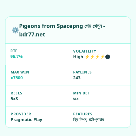
Pigeons from Spacepng গেম খেলুন -
⚙️
bdr77.net
RTP
VOLATILITY
96.7%
High ⚡⚡⚡⚡🌑
MAX WIN
PAYLINES
x7500
243
REELS
MIN BET
5x3
৳১০
PROVIDER
FEATURES
Pragmatic Play
ফ্রি স্পিন, মাল্টিপ্লায়ার